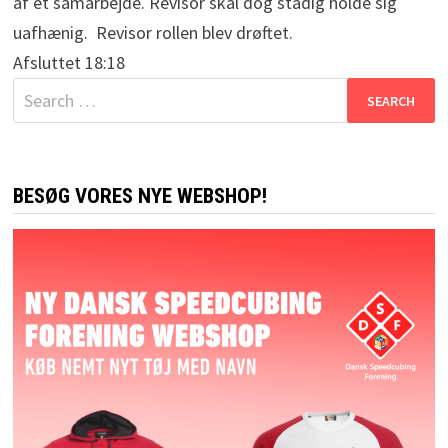
af et samarbejde. Revisor skal dog stadig holde sig
uafhænig. Revisor rollen blev drøftet.
Afsluttet 18:18
Search
for:
BESØG VORES NYE WEBSHOP!