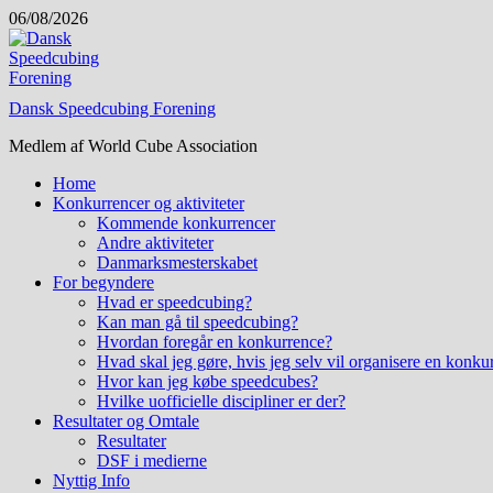
Skip
06/08/2026
to
content
Dansk Speedcubing Forening
Medlem af World Cube Association
Home
Konkurrencer og aktiviteter
Kommende konkurrencer
Andre aktiviteter
Danmarksmesterskabet
For begyndere
Hvad er speedcubing?
Kan man gå til speedcubing?
Hvordan foregår en konkurrence?
Hvad skal jeg gøre, hvis jeg selv vil organisere en konku
Hvor kan jeg købe speedcubes?
Hvilke uofficielle discipliner er der?
Resultater og Omtale
Resultater
DSF i medierne
Nyttig Info