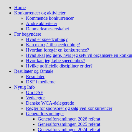
Home
Konkurrencer og aktiviteter
Kommende konkurrencer
Andre aktiviteter
Danmarksmesterskabet
For begyndere
Hvad er speedcubing?
Kan man gå til speedcubing?
Hvordan foregår en konkurrence?
Hvad skal jeg gøre, hvis jeg selv vil organisere en konku
Hvor kan jeg købe speedcubes?
Hvilke uofficielle discipliner er der?
Resultater og Omtale
Resultater
DSF i medierne
Nyttig Info
Om DSF
Vedtægter
Danske WCA-delegerede
Regler for sponsorer og salg ved konkurrencer
Generalforsamlinger
Generalforsamlingen 2026 referat
Generalforsamlingen 2025 referat
Generalforsamlingen 2024 referat