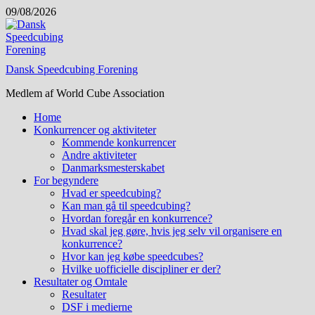
Skip
09/08/2026
to
content
Dansk Speedcubing Forening
Medlem af World Cube Association
Home
Konkurrencer og aktiviteter
Kommende konkurrencer
Andre aktiviteter
Danmarksmesterskabet
For begyndere
Hvad er speedcubing?
Kan man gå til speedcubing?
Hvordan foregår en konkurrence?
Hvad skal jeg gøre, hvis jeg selv vil organisere en
konkurrence?
Hvor kan jeg købe speedcubes?
Hvilke uofficielle discipliner er der?
Resultater og Omtale
Resultater
DSF i medierne