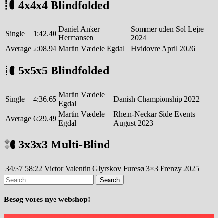
4x4x4 Blindfolded
Daniel Anker
Sommer uden Sol Lejre
Single
1:42.40
Hermansen
2024
Average
2:08.94
Martin Vædele Egdal
Hvidovre April 2026
5x5x5 Blindfolded
Martin Vædele
Single
4:36.65
Danish Championship 2022
Egdal
Martin Vædele
Rhein-Neckar Side Events
Average
6:29.49
Egdal
August 2023
3x3x3 Multi-Blind
34/37
58:22
Victor Valentin Glyrskov
Furesø 3×3 Frenzy 2025
Search
for:
Besøg vores nye webshop!