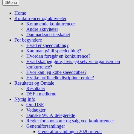
Menu
Home
Konkurrencer og aktiviteter
Kommende konkurrencer
Andre aktiviteter
Danmarksmesterskabet
For begyndere
Hvad er speedcubing?
Kan man gå til speedcubing?
Hvordan foregår en konkurrence?
Hvad skal jeg gøre, hvis jeg selv vil organisere en
konkurrence?
Hvor kan jeg købe speedcubes?
Hvilke uofficielle discipliner er der?
Resultater og Omtale
Resultater
DSF i medierne
Nyttig Info
Om DSF
Vedtægter
Danske WCA-delegerede
Regler for sponsorer og salg ved konkurrencer
Generalforsamlinger
Generalforsamlingen 2026 referat