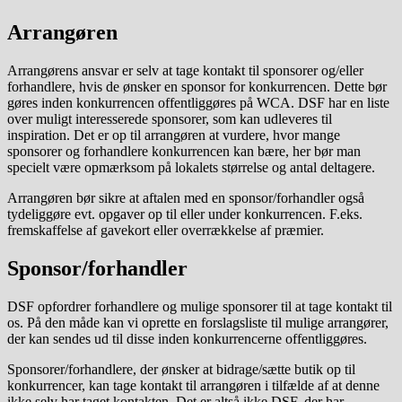
Arrangøren
Arrangørens ansvar er selv at tage kontakt til sponsorer og/eller
forhandlere, hvis de ønsker en sponsor for konkurrencen. Dette bør
gøres inden konkurrencen offentliggøres på WCA. DSF har en liste
over muligt interesserede sponsorer, som kan udleveres til
inspiration. Det er op til arrangøren at vurdere, hvor mange
sponsorer og forhandlere konkurrencen kan bære, her bør man
specielt være opmærksom på lokalets størrelse og antal deltagere.
Arrangøren bør sikre at aftalen med en sponsor/forhandler også
tydeliggøre evt. opgaver op til eller under konkurrencen. F.eks.
fremskaffelse af gavekort eller overrækkelse af præmier.
Sponsor/forhandler
DSF opfordrer forhandlere og mulige sponsorer til at tage kontakt til
os. På den måde kan vi oprette en forslagsliste til mulige arrangører,
der kan sendes ud til disse inden konkurrencerne offentliggøres.
Sponsorer/forhandlere, der ønsker at bidrage/sætte butik op til
konkurrencer, kan tage kontakt til arrangøren i tilfælde af at denne
ikke selv har taget kontakten. Det er altså ikke DSF, der har