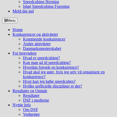
Speedcubing Herning
Ishøj Speedcubing Forening
Meld dig ind
Menu
Home
Konkurrencer og aktiviteter
Kommende konkurrencer
Andre aktiviteter
Danmarksmesterskabet
For begyndere
Hvad er speedcubing?
Kan man gå til speedcubing?
Hvordan foregår en konkurrence?
Hvad skal jeg gøre, hvis jeg selv vil organisere en
konkurrence?
Hvor kan jeg købe speedcubes?
Hvilke uofficielle discipliner er der?
Resultater og Omtale
Resultater
DSF i medierne
Nyttig Info
Om DSF
Vedtægter