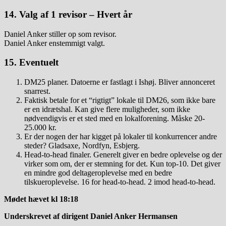
14. Valg af 1 revisor – Hvert år
Daniel Anker stiller op som revisor.
Daniel Anker enstemmigt valgt.
15. Eventuelt
DM25 planer. Datoerne er fastlagt i Ishøj. Bliver annonceret
snarrest.
Faktisk betale for et “rigtigt” lokale til DM26, som ikke bare
er en idrætshal. Kan give flere muligheder, som ikke
nødvendigvis er et sted med en lokalforening. Måske 20-
25.000 kr.
Er der nogen der har kigget på lokaler til konkurrencer andre
steder? Gladsaxe, Nordfyn, Esbjerg.
Head-to-head finaler. Generelt giver en bedre oplevelse og der
virker som om, der er stemning for det. Kun top-10. Det giver
en mindre god deltageroplevelse med en bedre
tilskueroplevelse. 16 for head-to-head. 2 imod head-to-head.
Mødet hævet kl 18:18
Underskrevet af dirigent Daniel Anker Hermansen