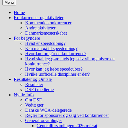
Menu
Home
Konkurrencer og aktiviteter
Kommende konkurrencer
Andre aktiviteter
Danmarksmesterskabet
For begyndere
Hvad er speedcubing?
Kan man gå til speedcubing?
Hvordan foregår en konkurrence?
Hvad skal jeg gøre, hvis jeg selv vil organisere en
konkurrence?
Hvor kan jeg købe speedcubes?
Hvilke uofficielle discipliner er der?
Resultater og Omtale
Resultater
DSF i medierne
Nyttig Info
Om DSF
Vedtægter
Danske WCA-delegerede
Regler for sponsorer og salg ved konkurrencer
Generalforsamlinger
Generalforsamlingen 2026 referat