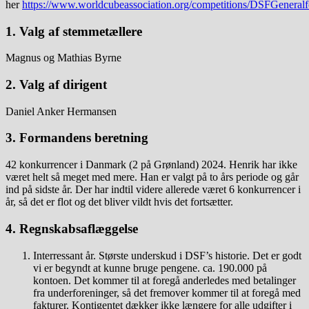
her
https://www.worldcubeassociation.org/competitions/DSFGeneral
1. Valg af stemmetællere
Magnus og Mathias Byrne
2. Valg af dirigent
Daniel Anker Hermansen
3. Formandens beretning
42 konkurrencer i Danmark (2 på Grønland) 2024. Henrik har ikke
været helt så meget med mere. Han er valgt på to års periode og går
ind på sidste år. Der har indtil videre allerede været 6 konkurrencer i
år, så det er flot og det bliver vildt hvis det fortsætter.
4. Regnskabsaflæggelse
Interressant år. Største underskud i DSF’s historie. Det er godt
vi er begyndt at kunne bruge pengene. ca. 190.000 på
kontoen. Det kommer til at foregå anderledes med betalinger
fra underforeninger, så det fremover kommer til at foregå med
fakturer. Kontigentet dækker ikke længere for alle udgifter i